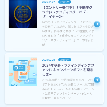
2025.11.27
お知らせ
【エントリー受付中】「不動産ク
ラウドファンディング・オブ・
ザ・イヤー2…
いつも「ファインディング・ファンド」
をご利用いただき、誠にありがとうござ
います。 昨年まで弊サイトが主催してま
いりました「不動産クラウドファンディ
ング・オブ・ザ・イヤー」が、本年より
新…
2025.02.28
お知らせ
2024年秋冬・ファインディングフ
ァンド キャンペーンギフトを配布
しま…
2024年10月〜12月開催キャンペーンの
ギフトを2025年2月28日にメールにて配
布いたしました。 配布対象キャンペーン
・出資マラソンキャンペーン・Fにゃん
を探せ！キャンペーン …