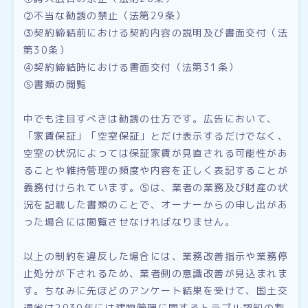
②不当な勧誘の禁止（法第29条）
③契約締結前における契約内容の説明及び書面交付（法
第30条）
④契約締結時における書面交付（法第31条）
⑤書類の閲覧
中でも注目すべきは勧誘の仕方です。広告において、
「家賃保証」「空室保証」とだけ表示するだけでなく、
空室の状況によっては保証家賃が見直される可能性があ
ることや維持管理の頻度や内容を正しく表記することが
義務付けられています。⑤は、業者の業務及び財産の状
況を記載した書類のことで、オーナーからの申し出があ
った場合には閲覧させなければなりません。
以上の制約を違反した場合には、業務改善指示や業務停
止処分が下されるため、業者側の意識改善が見込まれま
す。ちなみに先ほどのアンケート結果を受けて、国土交
通省は2030年には建物管理に関するトラブル認知の割