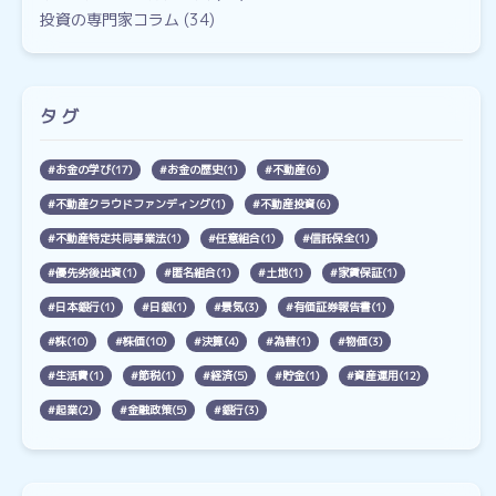
投資の専門家コラム
(34)
タグ
お金の学び(17)
お金の歴史(1)
不動産(6)
不動産クラウドファンディング(1)
不動産投資(6)
不動産特定共同事業法(1)
任意組合(1)
信託保全(1)
優先劣後出資(1)
匿名組合(1)
土地(1)
家賃保証(1)
日本銀行(1)
日銀(1)
景気(3)
有価証券報告書(1)
株(10)
株価(10)
決算(4)
為替(1)
物価(3)
生活費(1)
節税(1)
経済(5)
貯金(1)
資産運用(12)
起業(2)
金融政策(5)
銀行(3)