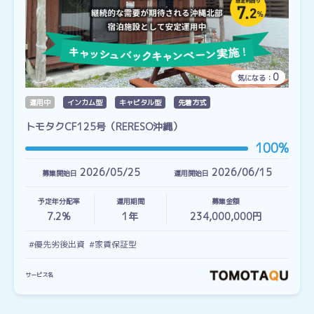
0
気になる：
運用中
インカム型
キャピタル型
先着方式
トモタクCF125号（RERESO沖縄）
100%
2026/05/25
2026/06/15
募集開始日
運用開始日
予定年分配率
運用期間
募集金額
7.2%
1
年
234,000,000円
#優先劣後出資
#家賃保証型
サービス名