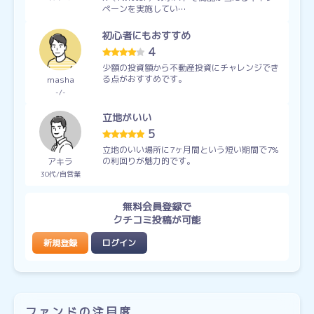
ペーンを実施してい…
初心者にもおすすめ
4
少額の投資額から不動産投資にチャレンジでき
る点がおすすめです。
masha
-
-
立地がいい
5
立地のいい場所に7ヶ月間という短い期間で7%
の利回りが魅力的です。
アキラ
30代
自営業
無料会員登録で
クチコミ投稿が可能
新規登録
ログイン
ファンドの注目度