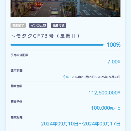
運用終了
インカム型
先着方式
トモタクCF73号（長岡Ⅱ）
100%
予定年分配率
7.00
％
運用期間
1
年
2024年10月01日〜2025年09月30日
募集金額
112,500,000
円
募集単位
100,000
円／1口
募集期間
2024年09月10日〜2024年09月17日