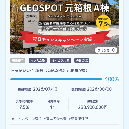
0
気になる：
募集終了
インカム型
キャピタル型
先着方式
トモタクCF128号（GEOSPOT元箱根A棟）
100%
2026/07/13
2026/08/08
募集開始日
運用開始日
予定年分配率
運用期間
募集金額
7.5%
1
年
288,900,000円
#キャンペーン有り
#優先劣後出資
#家賃保証型