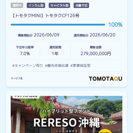
運用中
インカム型
キャピタル型
先着方式
【トモタクMINI】トモタクCF126号
100%
2026/06/09
2026/06/20
募集開始日
運用開始日
予定年分配率
運用期間
募集金額
7.0%
1
年
279,000,000円
#キャンペーン有り
#優先劣後出資
#家賃保証型
サービス名