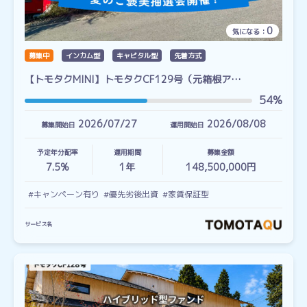
0
気になる：
募集中
インカム型
キャピタル型
先着方式
【トモタクMINI】トモタクCF129号（元箱根ア…
54%
2026/07/27
2026/08/08
募集開始日
運用開始日
予定年分配率
運用期間
募集金額
7.5%
1
年
148,500,000円
#キャンペーン有り
#優先劣後出資
#家賃保証型
サービス名