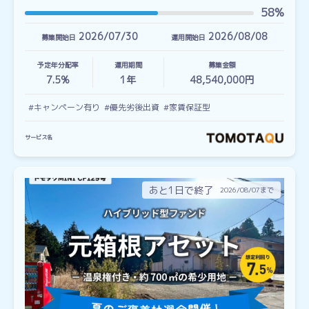
58%
2026/07/30
2026/08/08
募集開始日
運用開始日
予定年分配率
運用期間
募集金額
7.5%
1
年
48,540,000円
#キャンペーン有り
#優先劣後出資
#家賃保証型
サービス名
あと1日で終了
2026/08/07まで