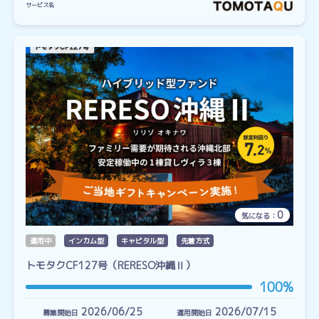
サービス名
0
気になる：
運用中
インカム型
キャピタル型
先着方式
トモタクCF127号（RERESO沖縄Ⅱ）
100%
2026/06/25
2026/07/15
募集開始日
運用開始日