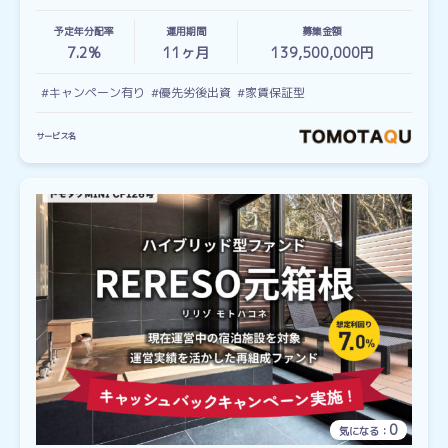
予定年分配率
運用期間
募集金額
7.2%
11
ヶ月
139,500,000円
#キャンペーン有り
#優先劣後出資
#家賃保証型
サービス名
0
気になる：