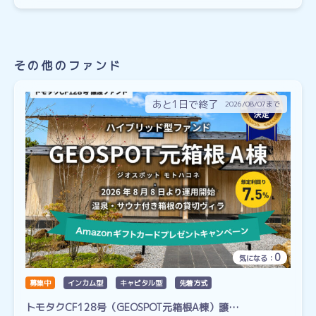
その他のファンド
あと1日で終了
2026/08/07まで
0
気になる：
募集中
インカム型
キャピタル型
先着方式
トモタクCF128号（GEOSPOT元箱根A棟）譲…