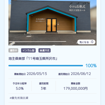
0
気になる：
運用中
インカム型
抽選方式
地主倶楽部「11号埼玉県所沢市」
100%
2026/05/15
2026/06/12
募集開始日
運用開始日
予定年分配率
運用期間
募集金額
5.0%
3
年
179,000,000円
#優先劣後出資