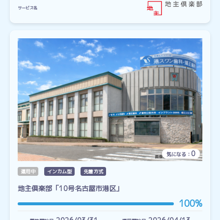
サービス名
0
気になる：
運用中
インカム型
先着方式
地主倶楽部「10号名古屋市港区」
100%