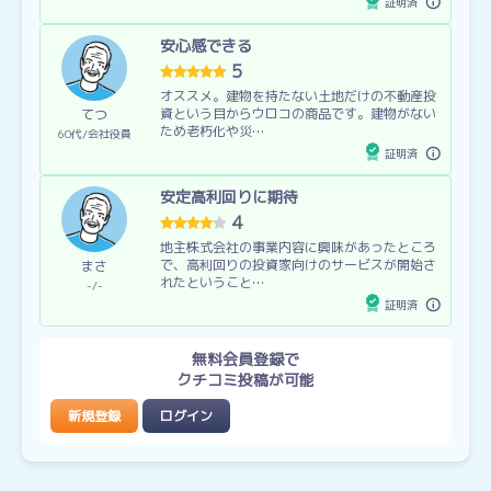
証明済
安心感できる
5
オススメ。建物を持たない土地だけの不動産投
資という目からウロコの商品です。建物がない
てつ
ため老朽化や災…
60代
会社役員
証明済
安定高利回りに期待
4
地主株式会社の事業内容に興味があったところ
で、高利回りの投資家向けのサービスが開始さ
まさ
れたということ…
-
-
証明済
無料会員登録で
クチコミ投稿が可能
新規登録
ログイン