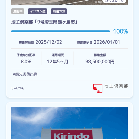
気になる：
運用中
インカム型
抽選方式
地主倶楽部「9号埼玉県鶴ヶ島市」
100%
2025/12/02
2026/01/01
募集開始日
運用開始日
予定年分配率
運用期間
募集金額
8.0%
12
年
5
ヶ月
98,500,000円
#優先劣後出資
サービス名