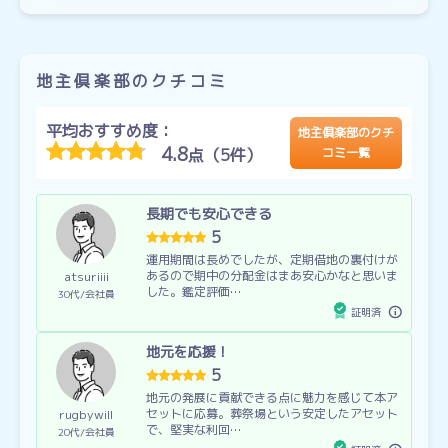
地主倶楽部のクチコミ
平均おすすめ度：
地主倶楽部のクチ
4.8
点（5件）
コミ一覧
長期でも安心できる
5
運用期間は長めでしたが、定期借地の裏付けが
あるので期中の分配金はまあ安心かなと思いま
atsuriiii
した。鑑定評価…
30代
会社員
証明済
地元を応援！
5
地元の発展に貢献できる点に魅力を感じて本ア
セットに応募。葬祭場という安定したアセット
rugbywill
で、堅実な利回…
20代
会社員