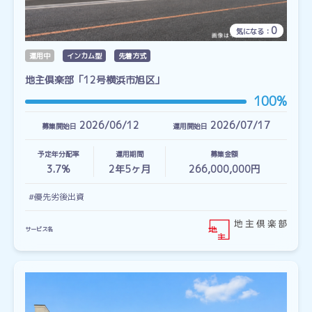
0
気になる：
運用中
インカム型
先着方式
地主倶楽部「12号横浜市旭区」
100%
2026/06/12
2026/07/17
募集開始日
運用開始日
予定年分配率
運用期間
募集金額
3.7%
2
年
5
ヶ月
266,000,000円
#優先劣後出資
サービス名