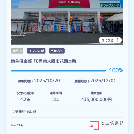
1
気になる：
運用中
インカム型
先着方式
地主倶楽部「8号東大阪市花園本町」
100%
2025/10/20
2025/12/01
募集開始日
運用開始日
予定年分配率
運用期間
募集金額
4.2%
5
年
435,000,000円
#優先劣後出資
サービス名