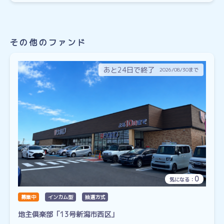
その他のファンド
あと24日で終了
2026/08/30まで
0
気になる：
募集中
インカム型
抽選方式
地主倶楽部「13号新潟市西区」