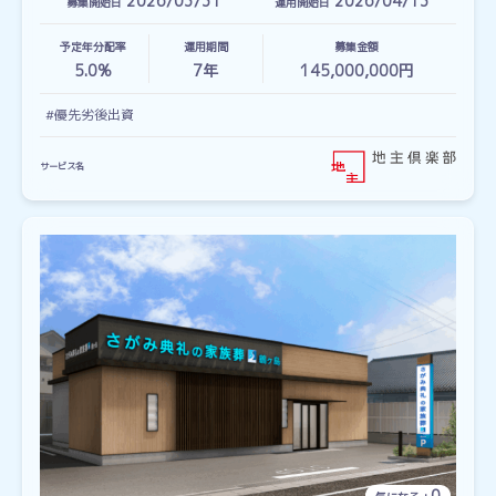
2026/03/31
2026/04/13
募集開始日
運用開始日
予定年分配率
運用期間
募集金額
5.0%
7
年
145,000,000円
#優先劣後出資
サービス名
0