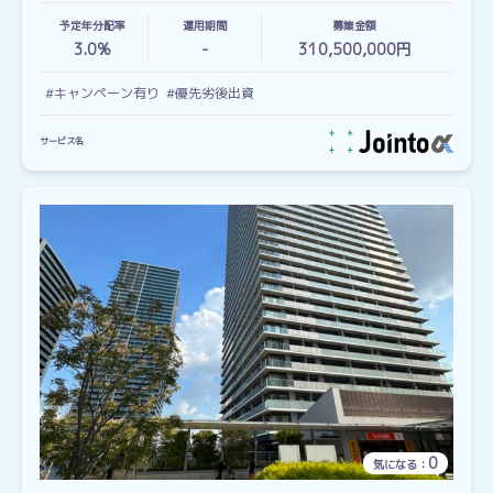
予定年分配率
運用期間
募集金額
3.0%
-
310,500,000円
#キャンペーン有り
#優先劣後出資
サービス名
0
気になる：