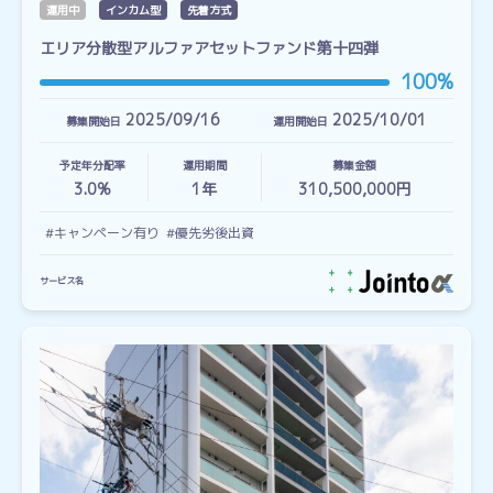
運用中
インカム型
先着方式
エリア分散型アルファアセットファンド第十四弾
100%
2025/09/16
2025/10/01
募集開始日
運用開始日
予定年分配率
運用期間
募集金額
3.0%
1
年
310,500,000円
#キャンペーン有り
#優先劣後出資
サービス名