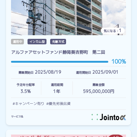
1
気になる：
運用中
インカム型
先着方式
アルファアセットファンド静岡葵吉野町 第二回
100%
2025/08/19
2025/09/01
募集開始日
運用開始日
予定年分配率
運用期間
募集金額
3.5%
1
年
595,000,000円
#キャンペーン有り
#優先劣後出資
サービス名