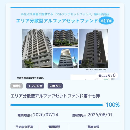
0
気になる：
運用中
インカム型
先着方式
エリア分散型アルファアセットファンド第十七弾
100%
2026/07/14
2026/08/01
募集開始日
運用開始日
予定年分配率
運用期間
募集金額