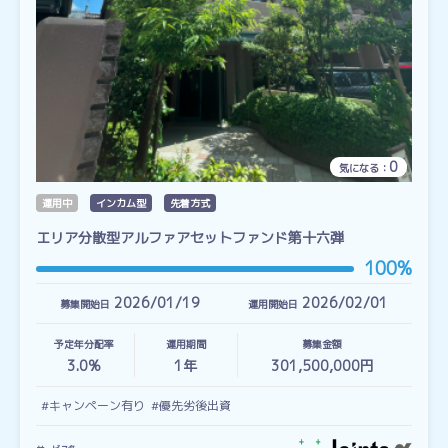
0
気になる：
運用中
インカム型
先着方式
エリア分散型アルファアセットファンド第十六弾
100%
2026/01/19
2026/02/01
募集開始日
運用開始日
予定年分配率
運用期間
募集金額
3.0%
1
年
301,500,000円
#キャンペーン有り
#優先劣後出資