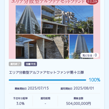
0
気になる：
運用終了
先着方式
エリア分散型アルファアセットファンド第十三弾
100%
2025/07/15
2025/08/01
募集開始日
運用開始日
予定年分配率
運用期間
募集金額
3.0%
-
504,000,000円