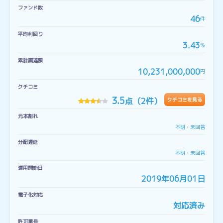
ファンド数
46
件
平均利回り
3.43
％
累計調達額
10,231,000,000
円
クチコミ
3.5
点（2件）
クチコミを見る
元本割れ
不明・未回答
分配遅延
不明・未回答
運用開始日
2019年06月01日
電子化対応
対応済み
許可番号