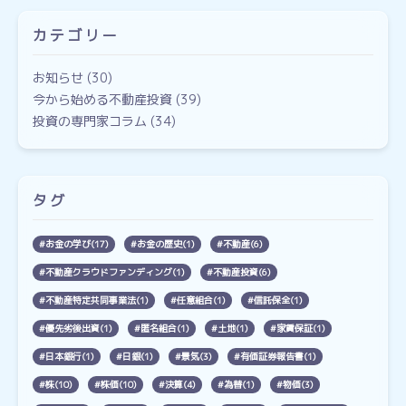
カテゴリー
お知らせ
(30)
今から始める不動産投資
(39)
投資の専門家コラム
(34)
タグ
お金の学び(17)
お金の歴史(1)
不動産(6)
不動産クラウドファンディング(1)
不動産投資(6)
不動産特定共同事業法(1)
任意組合(1)
信託保全(1)
優先劣後出資(1)
匿名組合(1)
土地(1)
家賃保証(1)
日本銀行(1)
日銀(1)
景気(3)
有価証券報告書(1)
株(10)
株価(10)
決算(4)
為替(1)
物価(3)